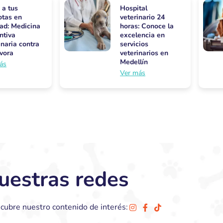
 a tus
Hospital
tas en
veterinario 24
ad: Medicina
horas: Conoce la
ntiva
excelencia en
inaria contra
servicios
lvora
veterinarios en
Medellín
ás
Ver más
uestras redes
cubre nuestro contenido de interés: