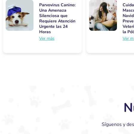
Parvovirus Canino:
Cuida
Una Amenaza
Masco
Silenciosa que
Navid
Requiere Atención
Preve
Urgente las 24
Veter
Horas
la Pó
Ver más
Ver m
N
Síguenos y des