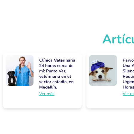
Artíc
Clínica Veterinaria
Parvo
24 horas cerca de
Una 
mí: Punto Vet,
Silen
veterinaria en el
Requi
sector estadio, en
Urgen
Medellín.
Hora
Ver más
Ver m