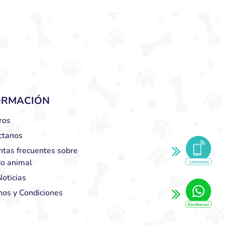
ORMACIÓN
ros
ctanos
ntas frecuentes sobre
do animal
Llámanos
oticias
nos y Condiciones
Escríbenos