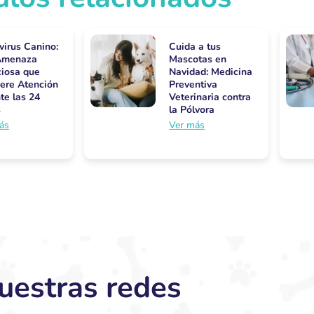
virus Canino:
Cuida a tus
Amenaza
Mascotas en
ciosa que
Navidad: Medicina
ere Atención
Preventiva
te las 24
Veterinaria contra
s
la Pólvora
ás
Ver más
uestras redes