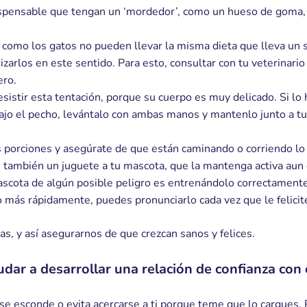
dispensable que tengan un ‘mordedor’, como un hueso de goma, 
 como los gatos no pueden llevar la misma dieta que lleva un 
zarlos en este sentido. Para esto, consultar con tu veterinario
ero.
esistir esta tentación, porque su cuerpo es muy delicado. Si lo
bajo el pecho, levántalo con ambas manos y mantenlo junto a t
 porciones y asegúrate de que están caminando o corriendo lo
le también un juguete a tu mascota, que la mantenga activa aun 
ascota de algún posible peligro es entrenándolo correctament
 más rápidamente, puedes pronunciarlo cada vez que le felicit
as, y así asegurarnos de que crezcan sanos y felices.
ar a desarrollar una relación de confianza con 
 se esconde o evita acercarse a ti porque teme que lo cargues.