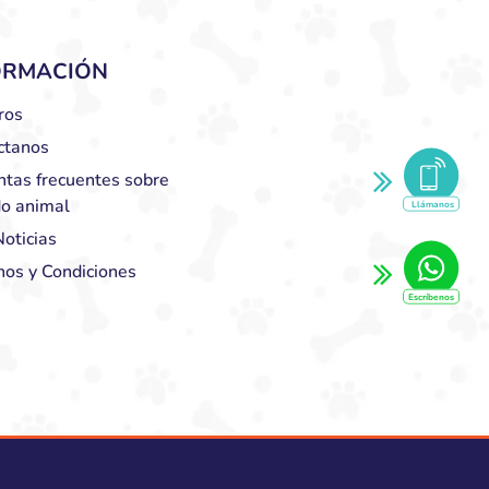
ORMACIÓN
ros
ctanos
ntas frecuentes sobre
do animal
Llámanos
oticias
nos y Condiciones
Escríbenos