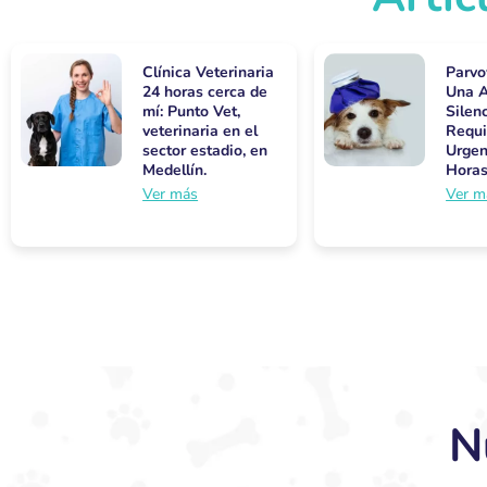
Clínica Veterinaria
Parvo
24 horas cerca de
Una 
mí: Punto Vet,
Silen
veterinaria en el
Requi
sector estadio, en
Urgen
Medellín.
Hora
Ver más
Ver m
N