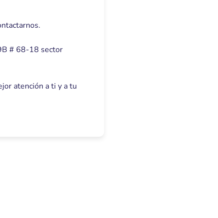
ontactarnos.
49B # 68-18 sector
r atención a ti y a tu